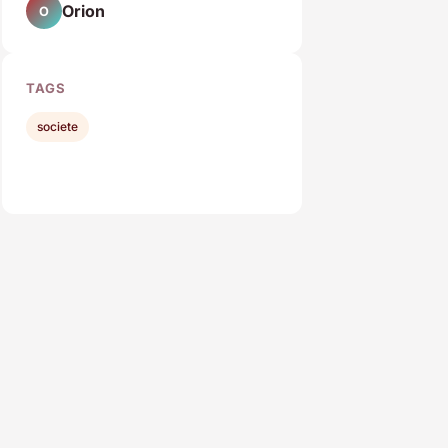
Orion
O
TAGS
societe