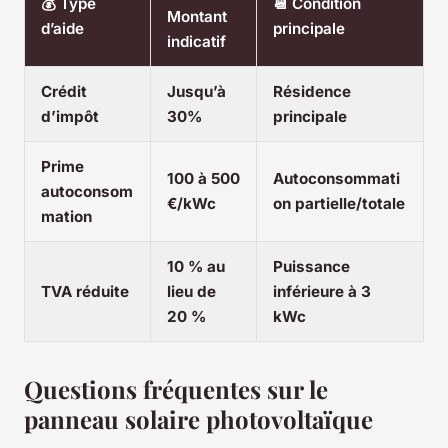
💰 Type
📆 Condition
Montant
d’aide
principale
indicatif
Crédit
Jusqu’à
Résidence
d’impôt
30%
principale
Prime
100 à 500
Autoconsommati
autoconsom
€/kWc
on partielle/totale
mation
10 % au
Puissance
TVA réduite
lieu de
inférieure à 3
20 %
kWc
Questions fréquentes sur le
panneau solaire photovoltaïque